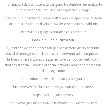
informazioni da essi ottenute vengono trasferite e memorizzate
in un server negli Stati Uniti di proprietà di Google.
L’utente può disattivare i cookie attraverso le specifiche opzioni
di impostazione dei diversi browser o scaricando l’Add-on
https://tools.google.com/dlpage/gaoptout/
Cookie di Social Network
Questi cookie sono necessari per permettere al tuo account
social di interagire con il nostro sito. Servono ad esempio per
farti esprimere il tuo apprezzamento e per condividerlo con i
tuoi amici social. I cookie di social network non sono necessari
alla navigazione.
Per le informative sulla privacy, collegati a:
https://www.facebook.com/help/206635839404055/
https://twitter.com/privacy
http://www.google.it/intl/it/policies/technologies/cookies/e