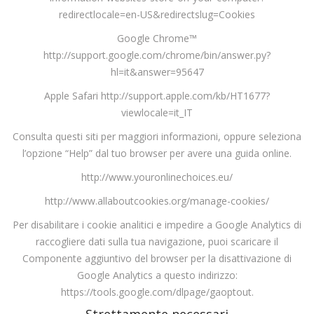
redirectlocale=en-US&redirectslug=Cookies
Google Chrome™
http://support.google.com/chrome/bin/answer.py?
hl=it&answer=95647
Apple Safari http://support.apple.com/kb/HT1677?
viewlocale=it_IT
Consulta questi siti per maggiori informazioni, oppure seleziona
l’opzione “Help” dal tuo browser per avere una guida online.
http://www.youronlinechoices.eu/
http://www.allaboutcookies.org/manage-cookies/
Per disabilitare i cookie analitici e impedire a Google Analytics di
raccogliere dati sulla tua navigazione, puoi scaricare il
Componente aggiuntivo del browser per la disattivazione di
Google Analytics a questo indirizzo:
https://tools.google.com/dlpage/gaoptout.