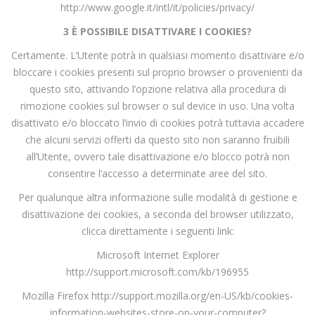
http://www.google.it/intl/it/policies/privacy/
3 È POSSIBILE DISATTIVARE I COOKIES?
Certamente. L’Utente potrà in qualsiasi momento disattivare e/o
bloccare i cookies presenti sul proprio browser o provenienti da
questo sito, attivando l’opzione relativa alla procedura di
rimozione cookies sul browser o sul device in uso. Una volta
disattivato e/o bloccato l’invio di cookies potrà tuttavia accadere
che alcuni servizi offerti da questo sito non saranno fruibili
all’Utente, ovvero tale disattivazione e/o blocco potrà non
consentire l’accesso a determinate aree del sito.
Per qualunque altra informazione sulle modalità di gestione e
disattivazione dei cookies, a seconda del browser utilizzato,
clicca direttamente i seguenti link:
Microsoft Internet Explorer
http://support.microsoft.com/kb/196955
Mozilla Firefox http://support.mozilla.org/en-US/kb/cookies-
information-websites-store-on-your-computer?