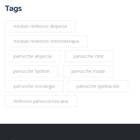
Tags
modulo rimborso alopecia
modulo rimborso chemioterapia
parrucche alopecia
parrucche clinic
parrucche fashion
parrucche moda
parrucche oncologia
parrucche spettacolo
rimborso parrucca toscana