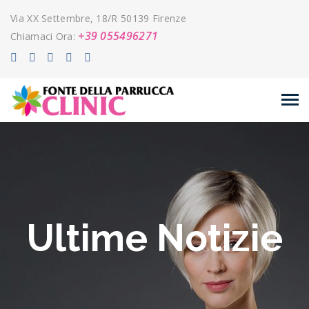
Via XX Settembre, 18/R 50139 Firenze
+39 055496271
Chiamaci Ora:
Ultime Notizie