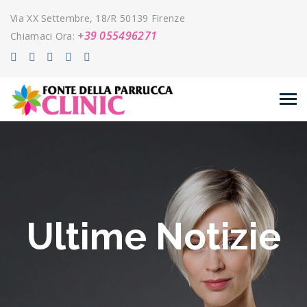
Via XX Settembre, 18/R 50139 Firenze
+39 055496271
Chiamaci Ora:
Ultime Notizie