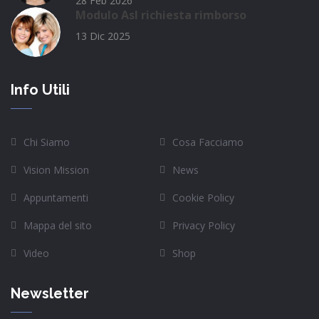
28 Feb 2026
Modulo Asl richiesta rimborso
13 Dic 2025
Info Utili
Chi Siamo
Cosa Facciamo
Vision Mission
News
Appuntamenti
Cookie Policy
Mappa del sito
Privacy Policy
Video
Shop
Newsletter