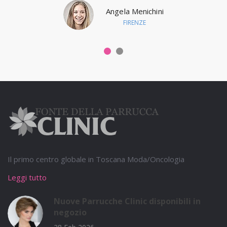
Angela Menichini
FIRENZE
Il primo centro globale in Toscana Moda/Oncologia
Leggi tutto
Nuove Parrucche Clinic disponibili in
negozio