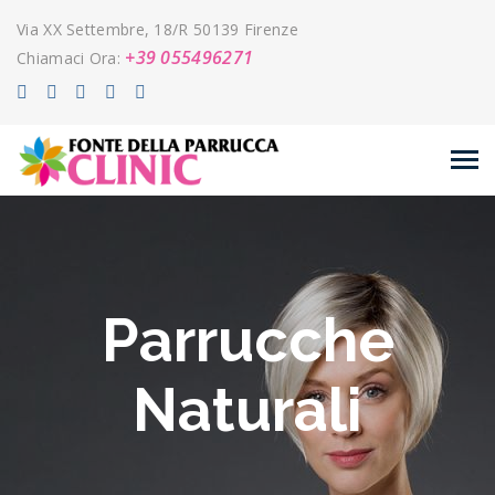
Via XX Settembre, 18/R 50139 Firenze
+39 055496271
Chiamaci Ora:
Parrucche
Naturali